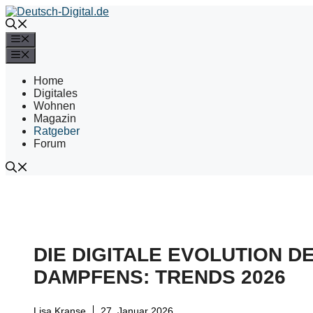
Zum
Inhalt
springen
Menü
Menü
Home
Digitales
Wohnen
Magazin
Ratgeber
Forum
DIE DIGITALE EVOLUTION D
DAMPFENS: TRENDS 2026
Lisa Kranse
27. Januar 2026