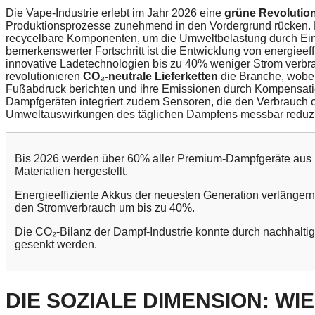
Die Vape-Industrie erlebt im Jahr 2026 eine
grüne Revolutio
Produktionsprozesse zunehmend in den Vordergrund rücken. He
recycelbare Komponenten, um die Umweltbelastung durch Ein
bemerkenswerter Fortschritt ist die Entwicklung von energieef
innovative Ladetechnologien bis zu 40% weniger Strom verbra
revolutionieren
CO₂-neutrale Lieferketten
die Branche, wobei
Fußabdruck berichten und ihre Emissionen durch Kompensat
Dampfgeräten integriert zudem Sensoren, die den Verbrauch op
Umweltauswirkungen des täglichen Dampfens messbar reduzi
Bis 2026 werden über 60% aller Premium-Dampfgeräte aus 
Materialien hergestellt.
Energieeffiziente Akkus der neuesten Generation verlänger
den Stromverbrauch um bis zu 40%.
Die CO₂-Bilanz der Dampf-Industrie konnte durch nachhaltig
gesenkt werden.
DIE SOZIALE DIMENSION: WIE