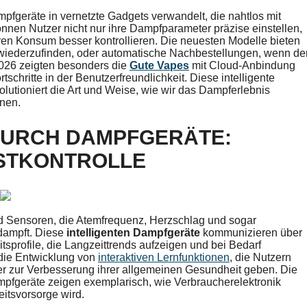
fgeräte in vernetzte Gadgets verwandelt, die nahtlos mit
nen Nutzer nicht nur ihre Dampfparameter präzise einstellen,
hren Konsum besser kontrollieren. Die neuesten Modelle bieten
 wiederzufinden, oder automatische Nachbestellungen, wenn de
2026 zeigten besonders die
Gute Vapes
mit Cloud-Anbindung
hritte in der Benutzerfreundlichkeit. Diese intelligente
olutioniert die Art und Weise, wie wir das Dampferlebnis
nnen.
DURCH DAMPFGERÄTE:
BSTKONTROLLE
nd Sensoren, die Atemfrequenz, Herzschlag und sogar
dampft. Diese
intelligenten Dampfgeräte
kommunizieren über
sprofile, die Langzeittrends aufzeigen und bei Bedarf
die Entwicklung von
interaktiven Lernfunktionen
, die Nutzern
r zur Verbesserung ihrer allgemeinen Gesundheit geben. Die
mpfgeräte zeigen exemplarisch, wie Verbraucherelektronik
itsvorsorge wird.