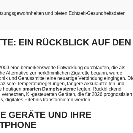
tzungsgewohnheiten und bieten Echtzeit-Gesundheitsdaten
TTE: EIN RÜCKBLICK AUF DEN
r 2003 eine bemerkenswerte Entwicklung durchlaufen, die als
ache Alternative zur herkömmlichen Zigarette begann, wurde
onik und Genussmittel eine neuartige Verbindung eingingen. Di
äzisere Temperaturregelungen, längere Akkulaufzeiten und
ie heutigen
smarten Dampfsysteme
legten. Rückblickend
n vernetzten, KI-gesteuerten Geräten, die für 2026 prognostiziert
s, digitales Erlebnis transformieren werden.
TE GERÄTE UND IHRE
RTPHONE