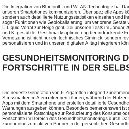
Die Integration von Bluetooth- und WLAN-Technologie hat Damp
unseren Smartphones kommunizieren. Über spezielle Apps kön
sondern auch detaillierte Nutzungsstatistiken einsehen und i
sogar Funktionen wie Geolokalisierung, um verlorene Geräte
E-Liquid-Vorrat zur Neige geht. Bei unseren Tests im Januar 
und KI-gestützter Geschmacksoptimierung beeindruckende Fortsc
Vernetzung ist nicht nur ein technisches Gimmick, sondern rev
personalisieren und in unseren digitalen Alltag integrieren kö
GESUNDHEITSMONITORING 
FORTSCHRITTE IN DER SEL
Die neueste Generation von E-Zigaretten integriert zunehme
Stressmarker im Atem erkennen können, während der Nutzer 
Apps mit dem Smartphone und erstellen detaillierte Gesundheit
Warnungen ausgeben können. Besonders bemerkenswert ist 
personalisierte Ratschläge zur Reduzierung des Konsums ode
Fortschritte im Bereich des Gesundheitsmonitorings durch Da
zunehmend zum aktiven Partner in der persönlichen Gesundhe