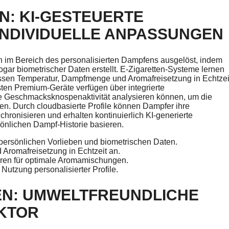
N: KI-GESTEUERTE
NDIVIDUELLE ANPASSUNGEN
n im Bereich des personalisierten Dampfens ausgelöst, indem
ogar biometrischer Daten erstellt. E-Zigaretten-Systeme lernen
assen Temperatur, Dampfmenge und Aromafreisetzung in Echtzei
ten Premium-Geräte verfügen über integrierte
 Geschmacksknospenaktivität analysieren können, um die
n. Durch cloudbasierte Profile können Dampfer ihre
hronisieren und erhalten kontinuierlich KI-generierte
önlichen Dampf-Historie basieren.
f persönlichen Vorlieben und biometrischen Daten.
romafreisetzung in Echtzeit an.
ren für optimale Aromamischungen.
utzung personalisierter Profile.
EN: UMWELTFREUNDLICHE
EKTOR