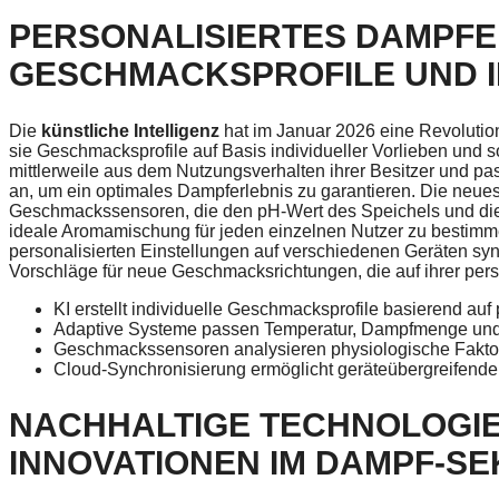
PERSONALISIERTES DAMPFE
GESCHMACKSPROFILE UND I
Die
künstliche Intelligenz
hat im Januar 2026 eine Revolutio
sie Geschmacksprofile auf Basis individueller Vorlieben und s
mittlerweile aus dem Nutzungsverhalten ihrer Besitzer und p
an, um ein optimales Dampferlebnis zu garantieren. Die neues
Geschmackssensoren, die den pH-Wert des Speichels und die
ideale Aromamischung für jeden einzelnen Nutzer zu bestimme
personalisierten Einstellungen auf verschiedenen Geräten sync
Vorschläge für neue Geschmacksrichtungen, die auf ihrer pers
KI erstellt individuelle Geschmacksprofile basierend au
Adaptive Systeme passen Temperatur, Dampfmenge und A
Geschmackssensoren analysieren physiologische Fakto
Cloud-Synchronisierung ermöglicht geräteübergreifende N
NACHHALTIGE TECHNOLOGI
INNOVATIONEN IM DAMPF-S