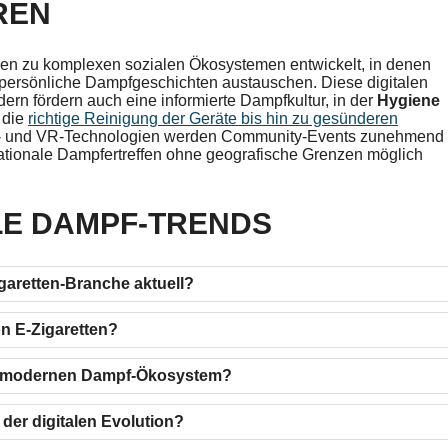
REN
en zu komplexen sozialen Ökosystemen entwickelt, in denen
persönliche Dampfgeschichten austauschen. Diese digitalen
ern fördern auch eine informierte Dampfkultur, in der
Hygiene
 die
richtige Reinigung der Geräte bis hin zu gesünderen
AR- und VR-Technologien werden Community-Events zunehmend
nationale Dampfertreffen ohne geografische Grenzen möglich
LE DAMPF-TRENDS
garetten-Branche aktuell?
n E-Zigaretten?
 im modernen Dampf-Ökosystem?
der digitalen Evolution?