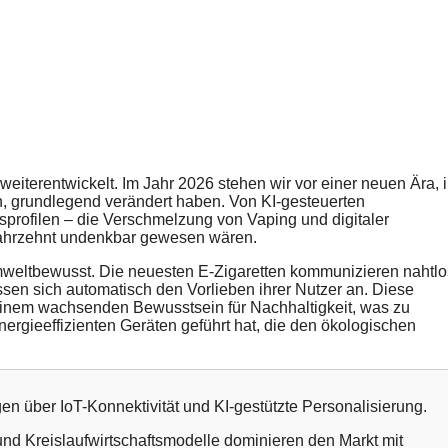
weiterentwickelt. Im Jahr 2026 stehen wir vor einer neuen Ära, 
n, grundlegend verändert haben. Von KI-gesteuerten
profilen – die Verschmelzung von Vaping und digitaler
 Jahrzehnt undenkbar gewesen wären.
umweltbewusst. Die neuesten E-Zigaretten kommunizieren nahtlo
sen sich automatisch den Vorlieben ihrer Nutzer an. Diese
 einem wachsenden Bewusstsein für Nachhaltigkeit, was zu
rgieeffizienten Geräten geführt hat, die den ökologischen
n über IoT-Konnektivität und KI-gestützte Personalisierung.
 Kreislaufwirtschaftsmodelle dominieren den Markt mit