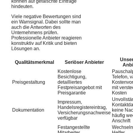
können auf gefälschte Einträge
hindeuten.
Viele negative Bewertungen sind
ein Warnsignal. Dabei sollte man
auch die Antworten des
Unternehmens prüfen.
Professionelle Anbieter reagieren
konstruktiv auf Kritik und bieten
Lösungen an.
Unser
Qualitätsmerkmal
Seriöser Anbieter
Anbi
Kostenlose
Pauschal
Besichtigung,
Telefon, 
Preisgestaltung
detailliertes
Kostenvo
Festpreisangebot mit
mit verste
Preisgarantie
Kosten
Unvollstä
Impressum,
Kontaktda
Handelsregistereintrag,
Dokumentation
keine Na
Versicherungsnachweise
häufig we
verfügbar
Anschrift
Festangestellte
Wechsel
Mitarbeiter,
Helfer,