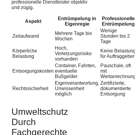
professionelle Dienstleister objektiv
und zügig.
Entrümpelung in
Professionelle
Aspekt
Eigenregie
Entrümpelung
Wenige
Mehrere Tage bis
Zeitaufwand
Stunden bis 2
Wochen
Tage
Hoch,
Körperliche
Keine Belastun
Verletzungsrisiko
Belastung
für Auftraggeber
vorhanden
Container, Fahrten,
Pauschale, oft
Entsorgungskosten
eventuelle
mit
Bußgelder
Wertanrechnun
Eigenverantwortung,
Zertifizierte,
Rechtssicherheit
Unwissenheit
dokumentierte
möglich
Entsorgung
Umweltschutz
Durch
Fachgerechte