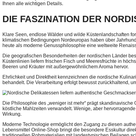
Ihnen alle wichtigen Details.
DIE FASZINATION DER NOR
Klare Seen, endlose Wälder und wilde Küstenlandschaften fo
klimatischen Bedingungen Nordeuropas haben über Jahrhundert
heute als moderne Genussphilosophie eine weltweite Renais
Die geografischen Besonderheiten der nordischen Länder bes
Küstenlinien liefern frischen Fisch und Meeresfrüchte in höch
Beeren und Kräuter mit außergewöhnlichem Aroma hervor.
Ehrlichkeit und Direktheit kennzeichnen die nordische Kulinar
behandelt. Die Verarbeitung erfolgt bewusst zurückhaltend,
Die Philosophie des „weniger ist mehr“ prägt skandinavische 
köstliche Mahlzeiten verwandelt. Wenige, aber hervorrage
Wirkung.
Moderne Technologie ermöglicht den Zugang zu diesen authen
Lebensmittel Online-Shop bringt die besondere Esskultur dir
traditionellen Rohmaterialien mit landestypischen Beilagen 