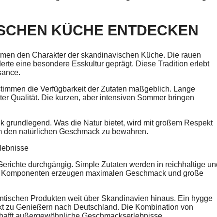
DISCHEN KÜCHE ENTDECKEN
rmen den Charakter der skandinavischen Küche. Die rauen
e eine besondere Esskultur geprägt. Diese Tradition erlebt
sance.
timmen die Verfügbarkeit der Zutaten maßgeblich. Lange
ster Qualität. Die kurzen, aber intensiven Sommer bringen
ik grundlegend. Was die Natur bietet, wird mit großem Respekt
 um den natürlichen Geschmack zu bewahren.
Gerichte durchgängig. Simple Zutaten werden in reichhaltige un
nde Komponenten erzeugen maximalen Geschmack und große
tischen Produkten weit über Skandinavien hinaus. Ein hygge
ekt zu Genießern nach Deutschland. Die Kombination von
schafft außergewöhnliche Geschmackserlebnisse.