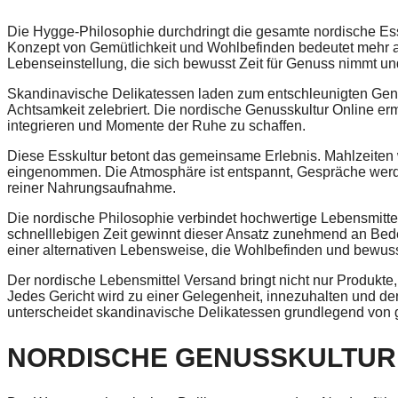
Die Hygge-Philosophie durchdringt die gesamte nordische Es
Konzept von Gemütlichkeit und Wohlbefinden bedeutet mehr a
Lebenseinstellung, die sich bewusst Zeit für Genuss nimmt und 
Skandinavische Delikatessen laden zum entschleunigten Genie
Achtsamkeit zelebriert. Die nordische Genusskultur Online erm
integrieren und Momente der Ruhe zu schaffen.
Diese Esskultur betont das gemeinsame Erlebnis. Mahlzeiten w
eingenommen. Die Atmosphäre ist entspannt, Gespräche werden
reiner Nahrungsaufnahme.
Die nordische Philosophie verbindet hochwertige Lebensmittel
schnelllebigen Zeit gewinnt dieser Ansatz zunehmend an Bed
einer alternativen Lebensweise, die Wohlbefinden und bewusst
Der nordische Lebensmittel Versand bringt nicht nur Produkte
Jedes Gericht wird zu einer Gelegenheit, innezuhalten und d
unterscheidet skandinavische Delikatessen grundlegend von 
NORDISCHE GENUSSKULTUR