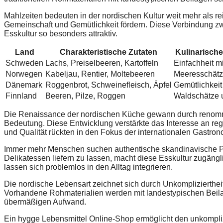
Mahlzeiten bedeuten in der nordischen Kultur weit mehr als r
Gemeinschaft und Gemütlichkeit fördern. Diese Verbindung z
Esskultur so besonders attraktiv.
Land
Charakteristische Zutaten
Kulinarische
Schweden
Lachs, Preiselbeeren, Kartoffeln
Einfachheit mi
Norwegen
Kabeljau, Rentier, Moltebeeren
Meeresschätz
Dänemark
Roggenbrot, Schweinefleisch, Äpfel
Gemütlichkei
Finnland
Beeren, Pilze, Roggen
Waldschätze 
Die Renaissance der nordischen Küche gewann durch renomm
Bedeutung. Diese Entwicklung verstärkte das Interesse an reg
und Qualität rückten in den Fokus der internationalen Gastron
Immer mehr Menschen suchen authentische skandinavische Pro
Delikatessen liefern zu lassen, macht diese Esskultur zugänglic
lassen sich problemlos in den Alltag integrieren.
Die nordische Lebensart zeichnet sich durch Unkompliziertheit
Vorhandene Rohmaterialien werden mit landestypischen Beil
übermäßigen Aufwand.
Ein hygge Lebensmittel Online-Shop ermöglicht den unkompli