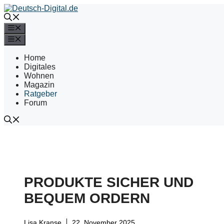
Zum
Inhalt
springen
Menü
Menü
Home
Digitales
Wohnen
Magazin
Ratgeber
Forum
PRODUKTE SICHER UND
BEQUEM ORDERN
Lisa Kranse
22. November 2025