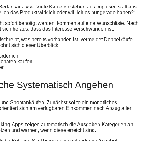
 Bedarfsanalyse. Viele Käufe entstehen aus Impulsen statt aus
 ich das Produkt wirklich oder will ich es nur gerade haben?“
icht sofort benötigt werden, kommen auf eine Wunschliste. Nach
lt sich heraus, dass das Interesse verschwunden ist.
fschreibt, was bereits vorhanden ist, vermeidet Doppelkäufe.
ohnt sich dieser Überblick.
orderlich
 Monaten kaufen
len
iche Systematisch Angehen
und Spontankäufen. Zunächst sollte ein monatliches
orientiert sich am verfügbaren Einkommen nach Abzug aller
Banking-Apps zeigen automatisch die Ausgaben-Kategorien an.
zen und warnen, wenn diese erreicht sind.
bliche Beträge. Statt beim ersten gefundenen Angebot