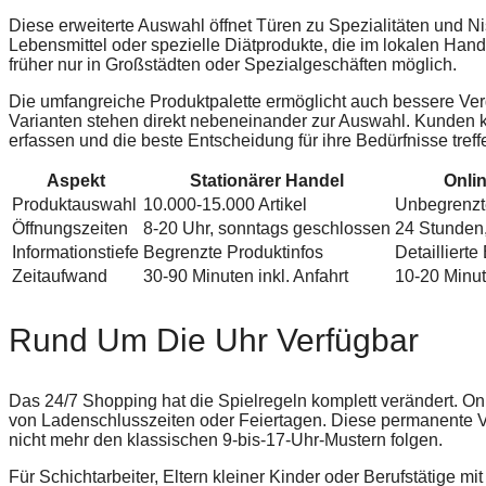
Diese erweiterte Auswahl öffnet Türen zu Spezialitäten und N
Lebensmittel oder spezielle Diätprodukte, die im lokalen Hand
früher nur in Großstädten oder Spezialgeschäften möglich.
Die umfangreiche Produktpalette ermöglicht auch bessere Ve
Varianten stehen direkt nebeneinander zur Auswahl. Kunden 
erfassen und die beste Entscheidung für ihre Bedürfnisse treff
Aspekt
Stationärer Handel
Onli
Produktauswahl
10.000-15.000 Artikel
Unbegrenzte
Öffnungszeiten
8-20 Uhr, sonntags geschlossen
24 Stunden
Informationstiefe
Begrenzte Produktinfos
Detailliert
Zeitaufwand
30-90 Minuten inkl. Anfahrt
10-20 Minu
Rund Um Die Uhr Verfügbar
Das 24/7 Shopping hat die Spielregeln komplett verändert. O
von Ladenschlusszeiten oder Feiertagen. Diese permanente Ve
nicht mehr den klassischen 9-bis-17-Uhr-Mustern folgen.
Für Schichtarbeiter, Eltern kleiner Kinder oder Berufstätige mi