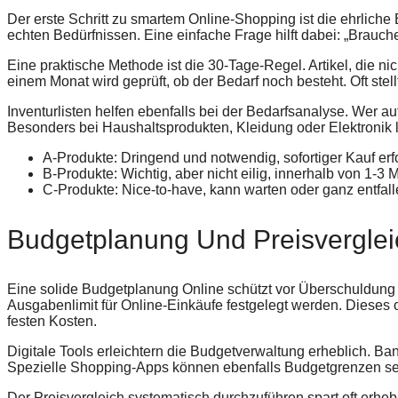
Der erste Schritt zu smartem Online-Shopping ist die ehrliche
echten Bedürfnissen. Eine einfache Frage hilft dabei: „Brauche
Eine praktische Methode ist die 30-Tage-Regel. Artikel, die n
einem Monat wird geprüft, ob der Bedarf noch besteht. Oft stel
Inventurlisten helfen ebenfalls bei der Bedarfsanalyse. Wer au
Besonders bei Haushaltsprodukten, Kleidung oder Elektronik l
A-Produkte: Dringend und notwendig, sofortiger Kauf erf
B-Produkte: Wichtig, aber nicht eilig, innerhalb von 1-3
C-Produkte: Nice-to-have, kann warten oder ganz entfal
Budgetplanung Und Preisvergle
Eine solide Budgetplanung Online schützt vor Überschuldung 
Ausgabenlimit für Online-Einkäufe festgelegt werden. Dieses 
festen Kosten.
Digitale Tools erleichtern die Budgetverwaltung erheblich. 
Spezielle Shopping-Apps können ebenfalls Budgetgrenzen set
Der Preisvergleich systematisch durchzuführen spart oft erhe