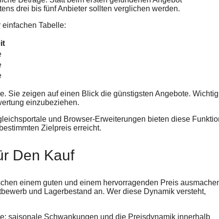
ens drei bis fünf Anbieter sollten verglichen werden.
 einfachen Tabelle:
it
e
e
e
e. Sie zeigen auf einen Blick die günstigsten Angebote. Wichtig
ewertung einzubeziehen.
rgleichsportale und Browser-Erweiterungen bieten diese Funktio
estimmten Zielpreis erreicht.
Für Den Kauf
schen einem guten und einem hervorragenden Preis ausmache
ttbewerb und Lagerbestand an. Wer diese Dynamik versteht,
lle: saisonale Schwankungen und die Preisdynamik innerhalb