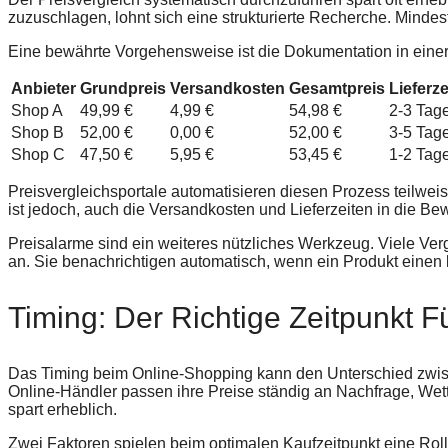
zuzuschlagen, lohnt sich eine strukturierte Recherche. Mindest
Eine bewährte Vorgehensweise ist die Dokumentation in einer
Anbieter
Grundpreis
Versandkosten
Gesamtpreis
Lieferze
Shop A
49,99 €
4,99 €
54,98 €
2-3 Tag
Shop B
52,00 €
0,00 €
52,00 €
3-5 Tag
Shop C
47,50 €
5,95 €
53,45 €
1-2 Tag
Preisvergleichsportale automatisieren diesen Prozess teilweis
ist jedoch, auch die Versandkosten und Lieferzeiten in die B
Preisalarme sind ein weiteres nützliches Werkzeug. Viele Ve
an. Sie benachrichtigen automatisch, wenn ein Produkt einen b
Timing: Der Richtige Zeitpunkt 
Das Timing beim Online-Shopping kann den Unterschied zwi
Online-Händler passen ihre Preise ständig an Nachfrage, We
spart erheblich.
Zwei Faktoren spielen beim optimalen Kaufzeitpunkt eine Ro