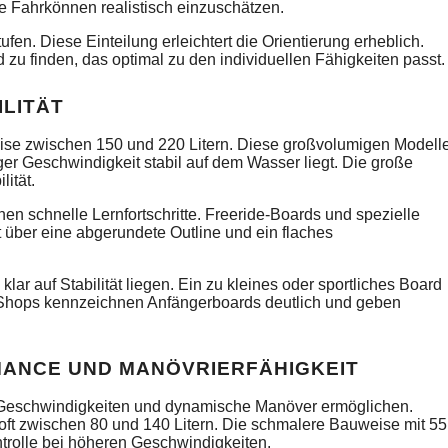
ne Fahrkönnen realistisch einzuschätzen.
en. Diese Einteilung erleichtert die Orientierung erheblich.
 zu finden, das optimal zu den individuellen Fähigkeiten passt.
LITÄT
ise zwischen 150 und 220 Litern. Diese großvolumigen Modell
ger Geschwindigkeit stabil auf dem Wasser liegt. Die große
lität.
en schnelle Lernfortschritte. Freeride-Boards und spezielle
t über eine abgerundete Outline und ein flaches
lar auf Stabilität liegen. Ein zu kleines oder sportliches Board
e-Shops kennzeichnen Anfängerboards deutlich und geben
ANCE UND MANÖVRIERFÄHIGKEIT
e Geschwindigkeiten und dynamische Manöver ermöglichen.
ft zwischen 80 und 140 Litern. Die schmalere Bauweise mit 55
ontrolle bei höheren Geschwindigkeiten.