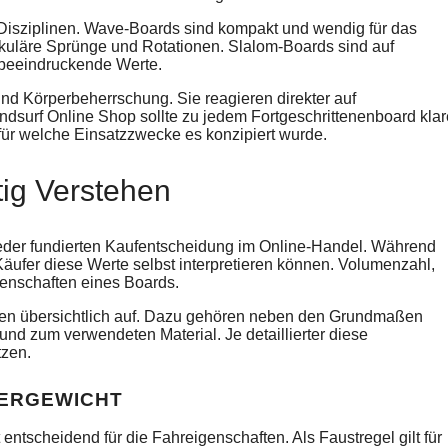
 Disziplinen. Wave-Boards sind kompakt und wendig für das
kuläre Sprünge und Rotationen. Slalom-Boards sind auf
 beeindruckende Werte.
und Körperbeherrschung. Sie reagieren direkter auf
dsurf Online Shop sollte zu jedem Fortgeschrittenenboard klar
ür welche Einsatzzwecke es konzipiert wurde.
tig Verstehen
jeder fundierten Kaufentscheidung im Online-Handel. Während
äufer diese Werte selbst interpretieren können. Volumenzahl,
genschaften eines Boards.
aten übersichtlich auf. Dazu gehören neben den Grundmaßen
nd zum verwendeten Material. Je detaillierter diese
tzen.
PERGEWICHT
ntscheidend für die Fahreigenschaften. Als Faustregel gilt für