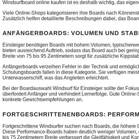
Windsurfboard online kaufen ist es deshalb wichtig, das eige
Viele Online-Shops kategorisieren ihre Boards nach Könnenstuf
Zusätzlich helfen detaillierte Beschreibungen dabei, das Board
ANFÄNGERBOARDS: VOLUMEN UND STABI
Einsteiger benötigen Boards mit hohem Volumen, typischerwe
bieten ausreichend Auftrieb, sodass das Board auch bei gerin
Breite von 75 bis 95 Zentimetern sorgt für zusätzliche Kippstabi
Anfängerboards verzeihen Fehler in der Technik und ermöglich
Schulungsboards fallen in diese Kategorie. Sie verfügen meis
Unterwasserschiff, was das Angleiten erleichtert.
Bei der Boardauswahl Windsurf für Einsteiger sollte der Fokus k
überfordert Anfänger und verhindert Lernerfolge. Gute Onlin
konkrete Gewichtsempfehlungen an.
FORTGESCHRITTENENBOARDS: PERFORM
Fortgeschrittene Windsurfer suchen nach Boards, die höher
Diese Performance-Boards haben deutlich weniger Volumen, o
bis 75 Zentimetern Breite verbessert die Gleitfähigkeit und K