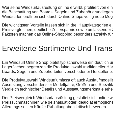
Wer seine Windsurfausrüstung online erwirbt, profitiert von ei
die Beschaffung von Boards, Segeln und Zubehör grundlegend 
Windsurfen eröffnen sich durch Online-Shops völlig neue Mögl
Die wichtigsten Vorteile lassen sich in drei Hauptkategorien e
Preisvergleichen, deutliche Zeitersparnis sowie umfassend
Faktoren machen das Online-Shopping besonders attraktiv für
Erweiterte Sortimente Und Trans
Ein Windsurf Online Shop bietet typischerweise ein deutlich 
Lagerflächen begrenzen die Produktauswahl traditioneller Hä
Boards, Segeln und Zubehörteilen verschiedener Hersteller par
Die Produktauswahl Windsurf umfasst oft auch Auslaufmodell
Ausrüstung verschiedenster Modelljahre, Größen und Spezifikat
Vergleich technischer Details und Ausstattungsmerkmale erhe
Der Preisvergleich Windsurfausrüstung gestaltet sich online wes
Preissuchmaschinen wie geizhals.at oder idealo.at ermöglich
Allerdings sollten Käufer Rabattangaben kritisch bewerten.