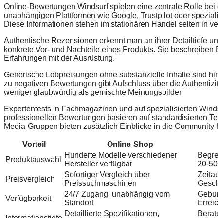
Online-Bewertungen Windsurf spielen eine zentrale Rolle be
unabhängigen Plattformen wie Google, Trustpilot oder speziali
Diese Informationen stehen im stationären Handel selten in ve
Authentische Rezensionen erkennt man an ihrer Detailtiefe 
konkrete Vor- und Nachteile eines Produkts. Sie beschreibe
Erfahrungen mit der Ausrüstung.
Generische Lobpreisungen ohne substanzielle Inhalte sind hin
zu negativen Bewertungen gibt Aufschluss über die Authentizit
weniger glaubwürdig als gemischte Meinungsbilder.
Expertentests in Fachmagazinen und auf spezialisierten Win
professionellen Bewertungen basieren auf standardisierten Tes
Media-Gruppen bieten zusätzlich Einblicke in die Community
Vorteil
Online-Shop
Hunderte Modelle verschiedener
Begre
Produktauswahl
Hersteller verfügbar
20-50
Sofortiger Vergleich über
Zeita
Preisvergleich
Preissuchmaschinen
Gesch
24/7 Zugang, unabhängig vom
Gebun
Verfügbarkeit
Standort
Errei
Detaillierte Spezifikationen,
Berat
Informationstiefe