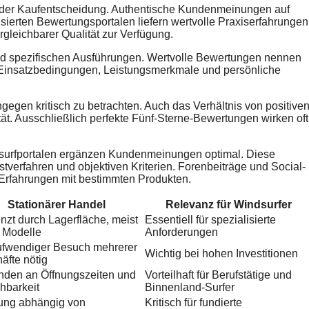
i der Kaufentscheidung. Authentische Kundenmeinungen auf
sierten Bewertungsportalen liefern wertvolle Praxiserfahrungen
rgleichbarer Qualität zur Verfügung.
und spezifischen Ausführungen. Wertvolle Bewertungen nennen
n Einsatzbedingungen, Leistungsmerkmale und persönliche
gegen kritisch zu betrachten. Auch das Verhältnis von positive
ät. Ausschließlich perfekte Fünf-Sterne-Bewertungen wirken oft
dsurfportalen ergänzen Kundenmeinungen optimal. Diese
tverfahren und objektiven Kriterien. Forenbeiträge und Social-
-Erfahrungen mit bestimmten Produkten.
Stationärer Handel
Relevanz für Windsurfer
nzt durch Lagerfläche, meist
Essentiell für spezialisierte
 Modelle
Anforderungen
ufwendiger Besuch mehrerer
Wichtig bei hohen Investitionen
äfte nötig
den an Öffnungszeiten und
Vorteilhaft für Berufstätige und
chbarkeit
Binnenland-Surfer
ung abhängig von
Kritisch für fundierte