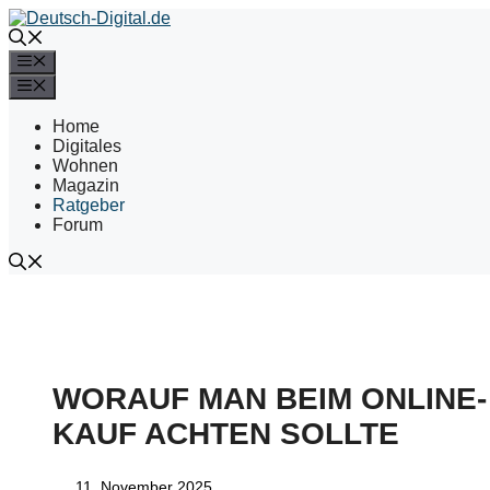
Zum
Inhalt
springen
Menü
Menü
Home
Digitales
Wohnen
Magazin
Ratgeber
Forum
WORAUF MAN BEIM ONLINE-
KAUF ACHTEN SOLLTE
11. November 2025