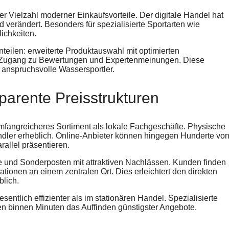
ner Vielzahl moderner Einkaufsvorteile. Der digitale Handel hat
verändert. Besonders für spezialisierte Sportarten wie
ichkeiten.
inteilen: erweiterte Produktauswahl mit optimierten
er Zugang zu Bewertungen und Expertenmeinungen. Diese
 anspruchsvolle Wassersportler.
parente Preisstrukturen
umfangreicheres Sortiment als lokale Fachgeschäfte. Physische
ndler erheblich. Online-Anbieter können hingegen Hunderte vo
allel präsentieren.
e und Sonderposten mit attraktiven Nachlässen. Kunden finden
ionen an einem zentralen Ort. Dies erleichtert den direkten
blich.
entlich effizienter als im stationären Handel. Spezialisierte
en binnen Minuten das Auffinden günstigster Angebote.