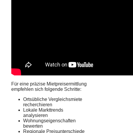
Für eine präzise Mietpreisermittlung
empfehlen sich folgende Schritte:
Ortsübliche Vergleichsmiete
recherchieren
Lokale Markttrends
analysieren
Wohnungseigenschaften
bewerten
Regionale Preisunterschiede