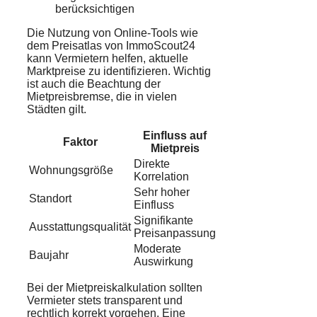
berücksichtigen
Die Nutzung von Online-Tools wie
dem Preisatlas von ImmoScout24
kann Vermietern helfen, aktuelle
Marktpreise zu identifizieren. Wichtig
ist auch die Beachtung der
Mietpreisbremse, die in vielen
Städten gilt.
Einfluss auf
Faktor
Mietpreis
Direkte
Wohnungsgröße
Korrelation
Sehr hoher
Standort
Einfluss
Signifikante
Ausstattungsqualität
Preisanpassung
Moderate
Baujahr
Auswirkung
Bei der Mietpreiskalkulation sollten
Vermieter stets transparent und
rechtlich korrekt vorgehen. Eine