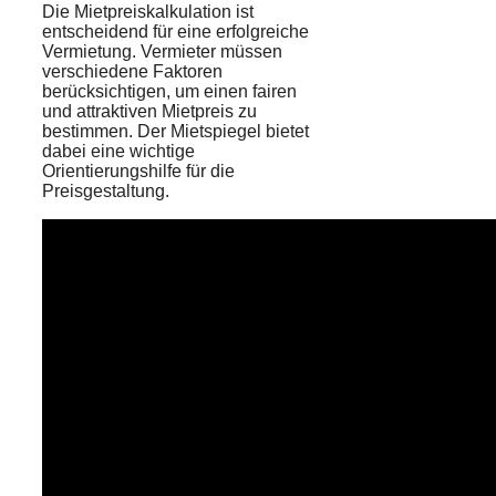
Die Mietpreiskalkulation ist
entscheidend für eine erfolgreiche
Vermietung. Vermieter müssen
verschiedene Faktoren
berücksichtigen, um einen fairen
und attraktiven Mietpreis zu
bestimmen. Der Mietspiegel bietet
dabei eine wichtige
Orientierungshilfe für die
Preisgestaltung.