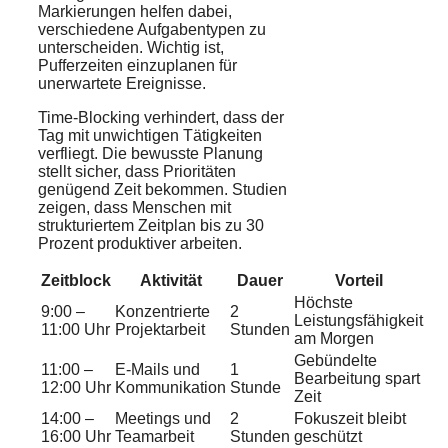
Markierungen helfen dabei,
verschiedene Aufgabentypen zu
unterscheiden. Wichtig ist,
Pufferzeiten einzuplanen für
unerwartete Ereignisse.
Time-Blocking verhindert, dass der
Tag mit unwichtigen Tätigkeiten
verfliegt. Die bewusste Planung
stellt sicher, dass Prioritäten
genügend Zeit bekommen. Studien
zeigen, dass Menschen mit
strukturiertem Zeitplan bis zu 30
Prozent produktiver arbeiten.
Zeitblock
Aktivität
Dauer
Vorteil
Höchste
9:00 –
Konzentrierte
2
Leistungsfähigkeit
11:00 Uhr
Projektarbeit
Stunden
am Morgen
Gebündelte
11:00 –
E-Mails und
1
Bearbeitung spart
12:00 Uhr
Kommunikation
Stunde
Zeit
14:00 –
Meetings und
2
Fokuszeit bleibt
16:00 Uhr
Teamarbeit
Stunden
geschützt