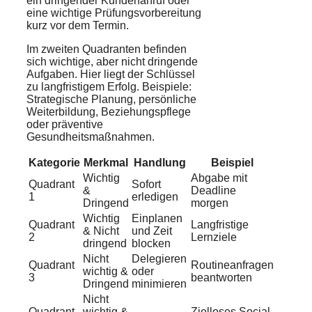
ein dringender Kundenanruf oder
eine wichtige Prüfungsvorbereitung
kurz vor dem Termin.
Im zweiten Quadranten befinden
sich wichtige, aber nicht dringende
Aufgaben. Hier liegt der Schlüssel
zu langfristigem Erfolg. Beispiele:
Strategische Planung, persönliche
Weiterbildung, Beziehungspflege
oder präventive
Gesundheitsmaßnahmen.
Kategorie
Merkmal
Handlung
Beispiel
Wichtig
Abgabe mit
Quadrant
Sofort
&
Deadline
1
erledigen
Dringend
morgen
Wichtig
Einplanen
Quadrant
Langfristige
& Nicht
und Zeit
2
Lernziele
dringend
blocken
Nicht
Delegieren
Quadrant
Routineanfragen
wichtig &
oder
3
beantworten
Dringend
minimieren
Nicht
Quadrant
wichtig &
Zielloses Social-