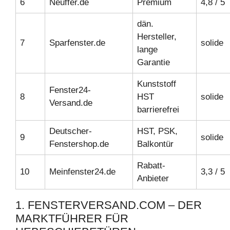
6
Neuffer.de
Premium
4,8 / 5
dän.
Hersteller,
7
Sparfenster.de
solide
lange
Garantie
Kunststoff
Fenster24-
8
HST
solide
Versand.de
barrierefrei
Deutscher-
HST, PSK,
9
solide
Fenstershop.de
Balkontür
Rabatt-
10
Meinfenster24.de
3,3 / 5
Anbieter
1. FENSTERVERSAND.COM – DER
MARKTFÜHRER FÜR