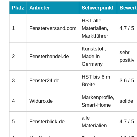
Platz
Anbieter
Schwerpunkt
Bewer
HST alle
1
Fensterversand.com
Materialien,
4,7 / 5
Marktführer
Kunststoff,
sehr
2
Fensterhandel.de
Made in
positiv
Germany
HST bis 6 m
3
Fenster24.de
3,6 / 5
Breite
Markenprofile,
4
Widuro.de
solide
Smart-Home
alle
5
Fensterblick.de
4,7 / 5
Materialien