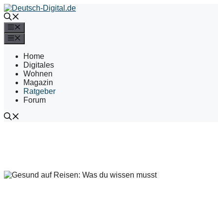
Zum
Inhalt
springen
Menü
Menü
Home
Digitales
Wohnen
Magazin
Ratgeber
Forum