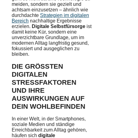
meiden, sondern sie gezielt und
achtsam einzusetzen – ähnlich wie
durchdachte
Strategien im digitalen
Bereich
nachhaltige Ergebnisse
erzielen.
Digitale Selbstfürsorge
ist
damit keine Kür, sondern eine
unverzichtbare Grundlage, um im
modernen Alltag langfristig gesund,
fokussiert und ausgeglichen zu
bleiben.
DIE GRÖSSTEN D
IGITALEN S
TRESSFAKTOREN U
ND IHRE A
USWIRKUNGEN AUF D
EIN WOHLBEFINDEN
In einer Welt, in der Smartphones,
soziale Medien und ständige
Erreichbarkeit zum Alltag gehören,
häufen sich
digitale